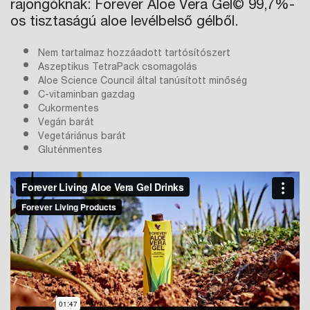
rajongóknak: Forever Aloe Vera Gel© 99,7%-
os tisztaságú aloe levélbelső gélből.
Nem tartalmaz hozzáadott tartósítószert
Aszeptikus TetraPack csomagolás
Aloe Science Council által tanúsított minőség
C-vitaminban gazdag
Cukormentes
Vegán barát
Vegetáriánus barát
Gluténmentes