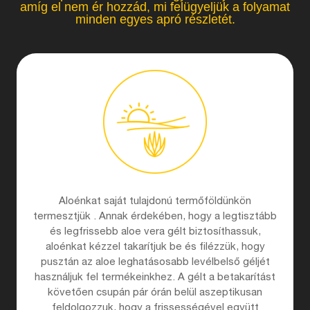
amíg el nem ér hozzád, mi felügyeljük a folyamat
minden egyes apró részletét.
Aloénkat saját tulajdonú termőföldünkön
termesztjük . Annak érdekében, hogy a legtisztább
és legfrissebb aloe vera gélt biztosíthassuk,
aloénkat kézzel takarítjuk be és filézzük, hogy
pusztán az aloe leghatásosabb levélbelső géljét
használjuk fel termékeinkhez. A gélt a betakarítást
követően csupán pár órán belül aszeptikusan
feldolgozzuk, hogy a frissességével együtt