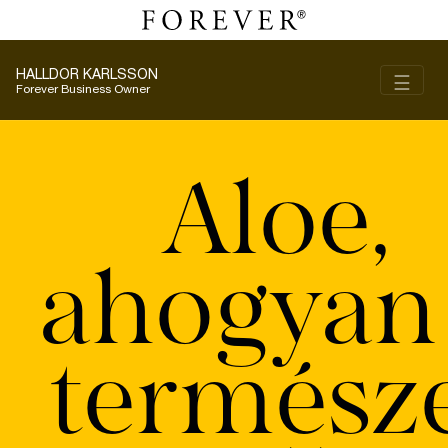
HALLDOR KARLSSON
Toggl
☰
Forever Business Owner
Aloe,
ahogyan
termész