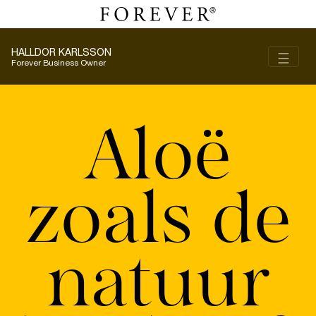
HALLDOR KARLSSON
Toggl
☰
Forever Business Owner
Aloë
zoals de
natuur