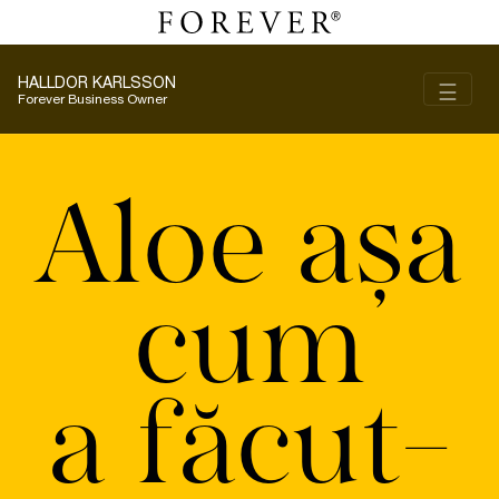
HALLDOR KARLSSON
Toggl
☰
Forever Business Owner
Aloe așa
cum
a făcut-